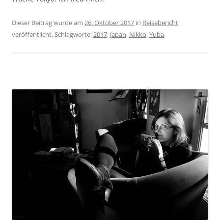
Dieser Beitrag wurde am
26. Oktober 2017
in
Reisebericht
veröffentlicht. Schlagworte:
2017
,
Japan
,
Nikko
,
Yuba
.