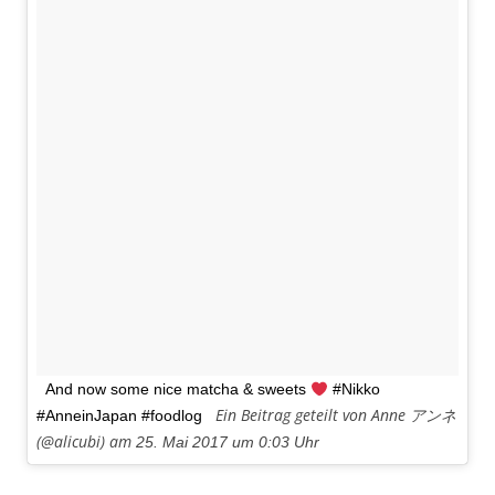
And now some nice matcha & sweets
#Nikko
Ein Beitrag geteilt von Anne アンネ
#AnneinJapan #foodlog
(@alicubi) am
25. Mai 2017 um 0:03 Uhr