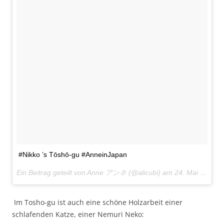
#Nikko ’s Tōshō-gu #AnneinJapan
Ein Beitrag geteilt von Anne アンネ (@alicubi) am
24. Mai 2017 um 21:42 Uhr
Im Tosho-gu ist auch eine schöne Holzarbeit einer
schlafenden Katze, einer Nemuri Neko: