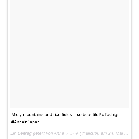
Misty mountains and rice fields – so beautiful! #Tochigi
#AnneinJapan
Ein Beitrag geteilt von Anne アンネ (@alicubi) am
24. Mai 2017 um 19:50 Uhr