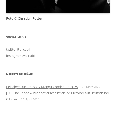
Foto © Christian Potter
SOCIAL MEDIA
twitter@alicubi
instagram@alicubi
NEUESTE BEITRÄGE
Leipziger Buchmesse / Manga-Comic-Con 2025
27. März 2025
[DE] The Shadow Prophet erscheint ab 22. Oktober auf Deutsch bei
C Lines
10. April 2024