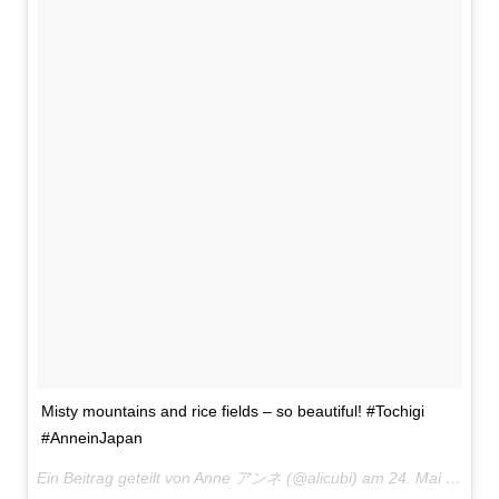
Misty mountains and rice fields – so beautiful! #Tochigi
#AnneinJapan
Ein Beitrag geteilt von Anne アンネ (@alicubi) am
24. Mai 2017 um 19:50 Uhr