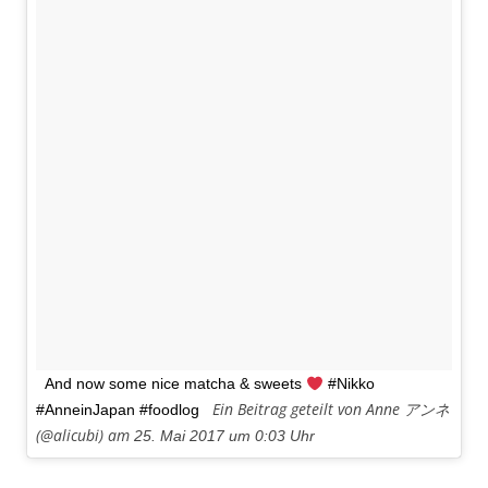
And now some nice matcha & sweets
#Nikko
Ein Beitrag geteilt von Anne アンネ
#AnneinJapan #foodlog
(@alicubi) am
25. Mai 2017 um 0:03 Uhr