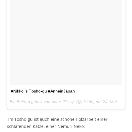
#Nikko ’s Tōshō-gu #AnneinJapan
Ein Beitrag geteilt von Anne アンネ (@alicubi) am
24. Mai 2017 um 21:42 Uhr
Im Tosho-gu ist auch eine schöne Holzarbeit einer
schlafenden Katze, einer Nemuri Neko: