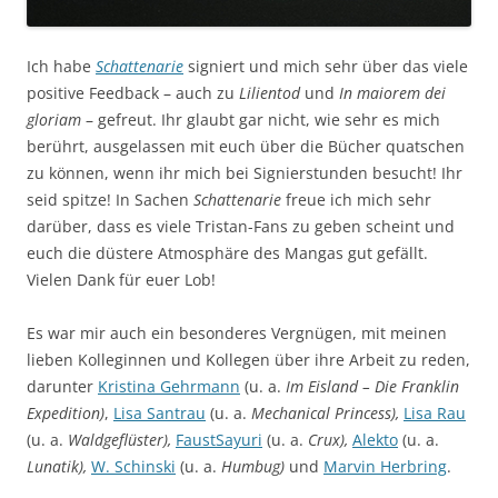
Ich habe
Schattenarie
signiert und mich sehr über das viele
positive Feedback – auch zu
Lilientod
und
In maiorem dei
gloriam
– gefreut. Ihr glaubt gar nicht, wie sehr es mich
berührt, ausgelassen mit euch über die Bücher quatschen
zu können, wenn ihr mich bei Signierstunden besucht! Ihr
seid spitze! In Sachen
Schattenarie
freue ich mich sehr
darüber, dass es viele Tristan-Fans zu geben scheint und
euch die düstere Atmosphäre des Mangas gut gefällt.
Vielen Dank für euer Lob!
Es war mir auch ein besonderes Vergnügen, mit meinen
lieben Kolleginnen und Kollegen über ihre Arbeit zu reden,
darunter
Kristina Gehrmann
(u. a.
Im Eisland – Die Franklin
Expedition)
,
Lisa Santrau
(u. a.
Mechanical Princess),
Lisa Rau
(u. a.
Waldgeflüster),
FaustSayuri
(u. a.
Crux),
Alekto
(u. a.
Lunatik),
W. Schinski
(u. a.
Humbug)
und
Marvin Herbring
.