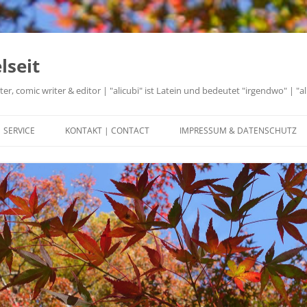
lseit
r, comic writer & editor | "alicubi" ist Latein und bedeutet "irgendwo" | "al
Zum
Inhalt
SERVICE
KONTAKT | CONTACT
IMPRESSUM & DATENSCHUTZ
springen
LEKTORAT
WORKSHOPS
MODERATION