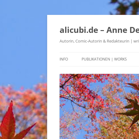
alicubi.de – Anne De
Autorin, Comic-Autorin & Redakteurin | write
INFO
PUBLIKATIONEN | WORKS
ROMANE, COMIC-DREHBÜCHER,
KURZGESCHICHTEN
FÜR KINDER & JUNGGEBLIEBENE
ÜBERSETZUNGEN AUS DEM
ENGLISCHEN