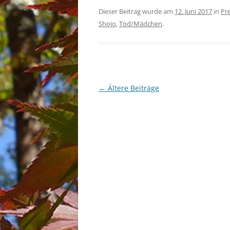
Dieser Beitrag wurde am
12. Juni 2017
in
Pr
Shojo
,
Tod/Mädchen
.
Beitragsnavigation
←
Ältere Beiträge