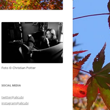
Foto © Christian Potter
SOCIAL MEDIA
twitter@alicubi
instagram@alicubi