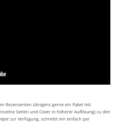
ren Rezensenten übrigens gerne ein Paket mit
einzelne Seiten und Cover in höherer Auflösung) zu den
nipst
zur Verfügung, schreibt mir einfach per