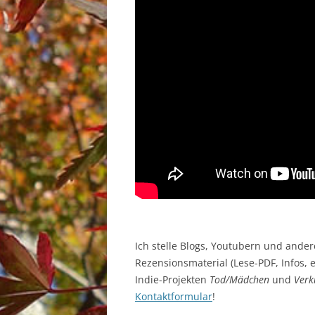
Ich stelle Blogs, Youtubern und ande
Rezensionsmaterial (Lese-PDF, Infos, 
Indie-Projekten
Tod/Mädchen
und
Verk
Kontaktformular
!