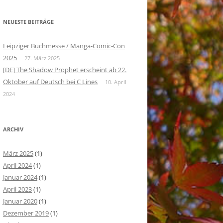
NEUESTE BEITRÄGE
Leipziger Buchmesse / Manga-Comic-Con
2025
27. März 2025
[DE] The Shadow Prophet erscheint ab 22.
Oktober auf Deutsch bei C Lines
10. April
2024
ARCHIV
März 2025
(1)
April 2024
(1)
Januar 2024
(1)
April 2023
(1)
Januar 2020
(1)
Dezember 2019
(1)