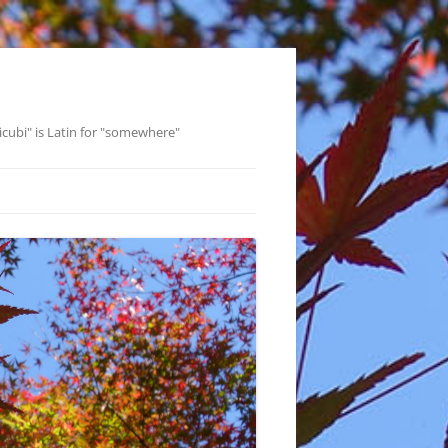
icubi" is Latin for "somewhere"